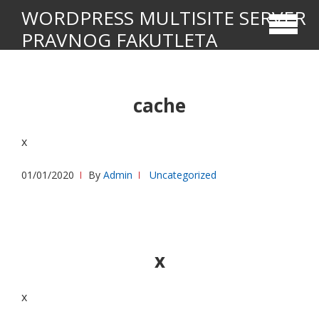
Skip
Skip
WORDPRESS MULTISITE SERVER
to
to
PRAVNOG FAKUTLETA
navigation
content
Univerziteta u Beogradu
cache
x
01/01/2020
By
Admin
Uncategorized
x
x