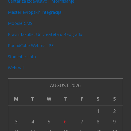
Centar za izdavаštvo i informisanje
Master evropskih integracija
Moodle CMS
Pravni fakultet Univreziteta u Beogradu
RoundCube Webmail PF
Studentski info
Webmail
AUGUST 2026
M
T
W
T
F
S
S
1
2
3
4
5
6
7
8
9